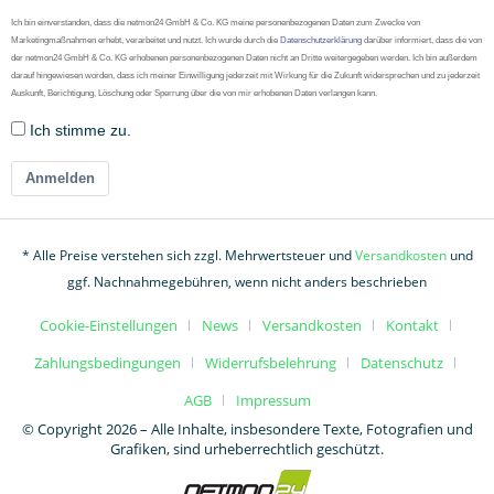
Ich bin einverstanden, dass die netmon24 GmbH & Co. KG meine personenbezogenen Daten zum Zwecke von
Marketingmaßnahmen erhebt, verarbeitet und nutzt. Ich wurde durch die
Datenschutzerklärung
darüber informiert, dass die von
der netmon24 GmbH & Co. KG erhobenen personenbezogenen Daten nicht an Dritte weitergegeben werden. Ich bin außerdem
darauf hingewiesen worden, dass ich meiner Einwilligung jederzeit mit Wirkung für die Zukunft widersprechen und zu jederzeit
Auskunft, Berichtigung, Löschung oder Sperrung über die von mir erhobenen Daten verlangen kann.
Ich stimme zu.
Anmelden
* Alle Preise verstehen sich zzgl. Mehrwertsteuer und
Versandkosten
und
ggf. Nachnahmegebühren, wenn nicht anders beschrieben
Cookie-Einstellungen
News
Versandkosten
Kontakt
Zahlungsbedingungen
Widerrufsbelehrung
Datenschutz
AGB
Impressum
© Copyright 2026 – Alle Inhalte, insbesondere Texte, Fotografien und
Grafiken, sind urheberrechtlich geschützt.