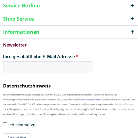
Service Hotline
Shop Service
Informationen
Newsletter
Ihre geschäftliche E-Mail Adresse
Datenschutzhinweis
Ich bin einverstanden, dass die netmon24 GmbH & Co. KG meine personenbezogenen Daten zum Zwecke von
Marketingmaßnahmen erhebt, verarbeitet und nutzt. Ich wurde durch die
Datenschutzerklärung
darüber informiert, dass die von
der netmon24 GmbH & Co. KG erhobenen personenbezogenen Daten nicht an Dritte weitergegeben werden. Ich bin außerdem
darauf hingewiesen worden, dass ich meiner Einwilligung jederzeit mit Wirkung für die Zukunft widersprechen und zu jederzeit
Auskunft, Berichtigung, Löschung oder Sperrung über die von mir erhobenen Daten verlangen kann.
Ich stimme zu.