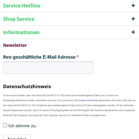
Service Hotline
Shop Service
Informationen
Newsletter
Ihre geschäftliche E-Mail Adresse
Datenschutzhinweis
Ich bin einverstanden, dass die netmon24 GmbH & Co. KG meine personenbezogenen Daten zum Zwecke von
Marketingmaßnahmen erhebt, verarbeitet und nutzt. Ich wurde durch die
Datenschutzerklärung
darüber informiert, dass die von
der netmon24 GmbH & Co. KG erhobenen personenbezogenen Daten nicht an Dritte weitergegeben werden. Ich bin außerdem
darauf hingewiesen worden, dass ich meiner Einwilligung jederzeit mit Wirkung für die Zukunft widersprechen und zu jederzeit
Auskunft, Berichtigung, Löschung oder Sperrung über die von mir erhobenen Daten verlangen kann.
Ich stimme zu.