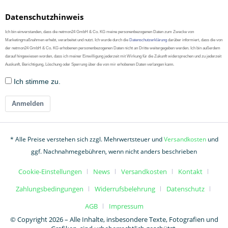
Datenschutzhinweis
Ich bin einverstanden, dass die netmon24 GmbH & Co. KG meine personenbezogenen Daten zum Zwecke von
Marketingmaßnahmen erhebt, verarbeitet und nutzt. Ich wurde durch die
Datenschutzerklärung
darüber informiert, dass die von
der netmon24 GmbH & Co. KG erhobenen personenbezogenen Daten nicht an Dritte weitergegeben werden. Ich bin außerdem
darauf hingewiesen worden, dass ich meiner Einwilligung jederzeit mit Wirkung für die Zukunft widersprechen und zu jederzeit
Auskunft, Berichtigung, Löschung oder Sperrung über die von mir erhobenen Daten verlangen kann.
Ich stimme zu.
Anmelden
* Alle Preise verstehen sich zzgl. Mehrwertsteuer und
Versandkosten
und
ggf. Nachnahmegebühren, wenn nicht anders beschrieben
Cookie-Einstellungen
News
Versandkosten
Kontakt
Zahlungsbedingungen
Widerrufsbelehrung
Datenschutz
AGB
Impressum
© Copyright 2026 – Alle Inhalte, insbesondere Texte, Fotografien und