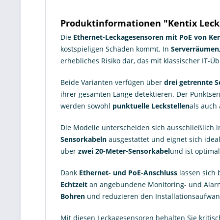
Produktinformationen "Kentix Leck
Die
Ethernet-Leckagesensoren mit PoE von
Ken
kostspieligen Schäden kommt. In
Serverräumen,
erhebliches Risiko dar, das mit klassischer IT-
Beide Varianten verfügen über
drei getrennte 
ihrer gesamten Länge detektieren. Der Punktsen
werden sowohl
punktuelle Leckstellen
als auch
Die Modelle unterscheiden sich ausschließlich
Sensorkabeln
ausgestattet und eignet sich idea
über
zwei 20-Meter-Sensorkabel
und ist optima
Dank
Ethernet- und PoE-Anschluss
lassen sich 
Echtzeit
an angebundene Monitoring- und Alarm
Bohren
und reduzieren den Installationsaufwan
Mit diesen Leckagesensoren behalten Sie kritisc