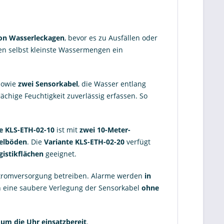
von Wasserleckagen
, bevor es zu Ausfällen oder
en selbst kleinste Wassermengen ein
owie
zwei Sensorkabel
, die Wasser entlang
ächige Feuchtigkeit zuverlässig erfassen. So
e KLS-ETH-02-10
ist mit
zwei 10-Meter-
pelböden
. Die
Variante KLS-ETH-02-20
verfügt
gistikflächen
geeignet.
 Stromversorgung betreiben. Alarme werden
in
 eine saubere Verlegung der Sensorkabel
ohne
um die Uhr einsatzbereit
.