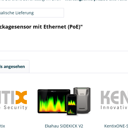
kalische Lieferung
ckagesensor mit Ethernet (PoE)"
ls angesehen
tix
Ekahau SIDEKICK V2
KentixONE-S