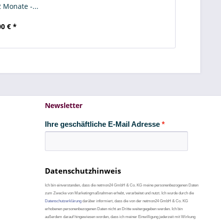
 Monate -...
00 € *
Newsletter
Ihre geschäftliche E-Mail Adresse
Datenschutzhinweis
Ich bin einverstanden, dass die netmon24 GmbH & Co. KG meine personenbezogenen Daten
zum Zwecke von Marketingmaßnahmen erhebt, verarbeitet und nutzt. Ich wurde durch die
Datenschutzerklärung
darüber informiert, dass die von der netmon24 GmbH & Co. KG
erhobenen personenbezogenen Daten nicht an Dritte weitergegeben werden. Ich bin
außerdem darauf hingewiesen worden, dass ich meiner Einwilligung jederzeit mit Wirkung