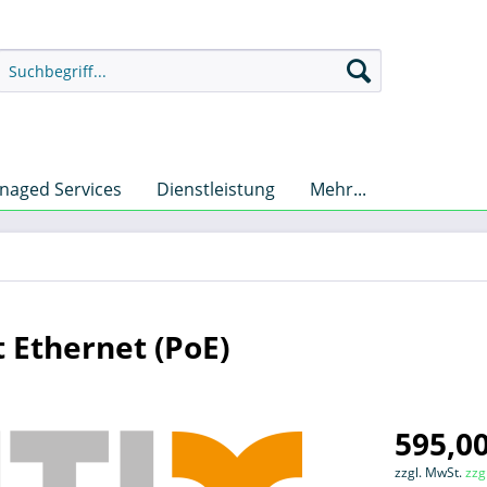
naged Services
Dienstleistung
Mehr...
 Ethernet (PoE)
595,00
zzgl. MwSt.
zzg