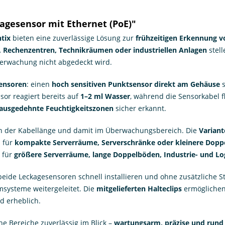
agesensor mit Ethernet (PoE)"
tix
bieten eine zuverlässige Lösung zur
frühzeitigen Erkennung 
 Rechenzentren, Technikräumen oder industriellen Anlagen
stell
Überwachung nicht abgedeckt wird.
Sensoren
: einen
hoch sensitiven Punktsensor direkt am Gehäuse
s
sor reagiert bereits auf
1–2 ml Wasser
, während die Sensorkabel fl
ausgedehnte Feuchtigkeitszonen
sicher erkannt.
 in der Kabellänge und damit im Überwachungsbereich. Die
Variant
l für
kompakte Serverräume, Serverschränke oder kleinere Dop
l für
größere Serverräume, lange Doppelböden, Industrie- und Lo
beide Leckagesensoren schnell installieren und ohne zusätzliche
systeme weitergeleitet. Die
mitgelieferten Halteclips
ermöglichen
d erheblich.
he Bereiche zuverlässig im Blick –
wartungsarm, präzise und rund 