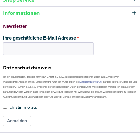
Informationen
Newsletter
Ihre geschäftliche E-Mail Adresse
Datenschutzhinweis
Ich bin einverstanden, dass die netmon24 GmbH & Co. KG meine personenbezogenen Daten zum Zwecke von
Marketingmaßnahmen erhebt, verarbeitet und nutzt. Ich wurde durch die
Datenschutzerklärung
darüber informiert, dass die von
der netmon24 GmbH & Co. KG erhobenen personenbezogenen Daten nicht an Dritte weitergegeben werden. Ich bin außerdem
darauf hingewiesen worden, dass ich meiner Einwilligung jederzeit mit Wirkung für die Zukunft widersprechen und zu jederzeit
Auskunft, Berichtigung, Löschung oder Sperrung über die von mir erhobenen Daten verlangen kann.
Ich stimme zu.
Anmelden