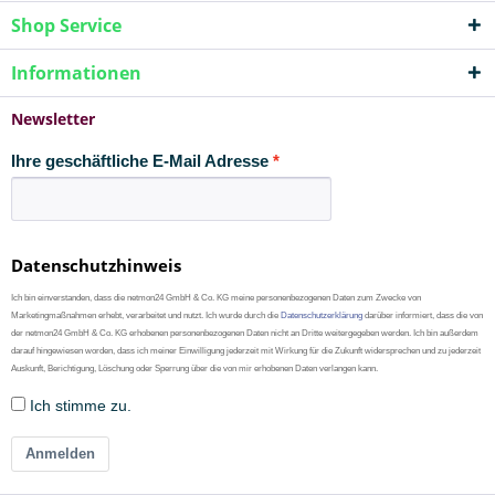
Shop Service
Informationen
Newsletter
Ihre geschäftliche E-Mail Adresse
Datenschutzhinweis
Ich bin einverstanden, dass die netmon24 GmbH & Co. KG meine personenbezogenen Daten zum Zwecke von
Marketingmaßnahmen erhebt, verarbeitet und nutzt. Ich wurde durch die
Datenschutzerklärung
darüber informiert, dass die von
der netmon24 GmbH & Co. KG erhobenen personenbezogenen Daten nicht an Dritte weitergegeben werden. Ich bin außerdem
darauf hingewiesen worden, dass ich meiner Einwilligung jederzeit mit Wirkung für die Zukunft widersprechen und zu jederzeit
Auskunft, Berichtigung, Löschung oder Sperrung über die von mir erhobenen Daten verlangen kann.
Ich stimme zu.
Anmelden