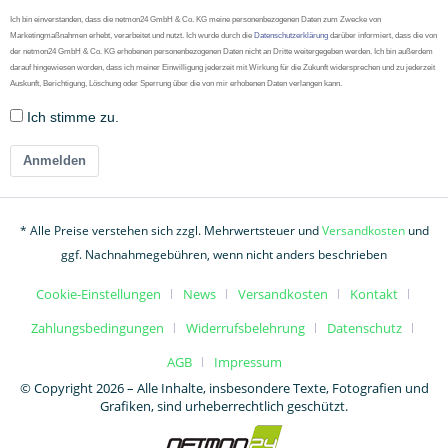
Ich bin einverstanden, dass die netmon24 GmbH & Co. KG meine personenbezogenen Daten zum Zwecke von
Marketingmaßnahmen erhebt, verarbeitet und nutzt. Ich wurde durch die
Datenschutzerklärung
darüber informiert, dass die von
der netmon24 GmbH & Co. KG erhobenen personenbezogenen Daten nicht an Dritte weitergegeben werden. Ich bin außerdem
darauf hingewiesen worden, dass ich meiner Einwilligung jederzeit mit Wirkung für die Zukunft widersprechen und zu jederzeit
Auskunft, Berichtigung, Löschung oder Sperrung über die von mir erhobenen Daten verlangen kann.
Ich stimme zu.
Anmelden
* Alle Preise verstehen sich zzgl. Mehrwertsteuer und
Versandkosten
und
ggf. Nachnahmegebühren, wenn nicht anders beschrieben
Cookie-Einstellungen
News
Versandkosten
Kontakt
Zahlungsbedingungen
Widerrufsbelehrung
Datenschutz
AGB
Impressum
© Copyright 2026 – Alle Inhalte, insbesondere Texte, Fotografien und
Grafiken, sind urheberrechtlich geschützt.