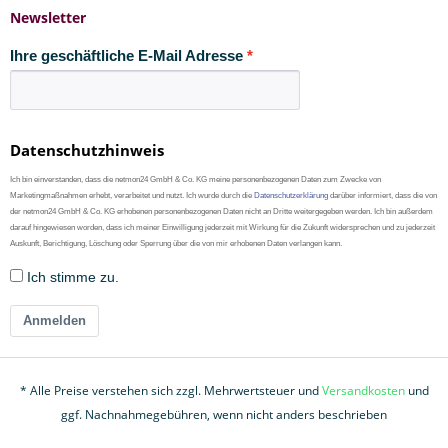
Newsletter
Ihre geschäftliche E-Mail Adresse
Datenschutzhinweis
Ich bin einverstanden, dass die netmon24 GmbH & Co. KG meine personenbezogenen Daten zum Zwecke von
Marketingmaßnahmen erhebt, verarbeitet und nutzt. Ich wurde durch die
Datenschutzerklärung
darüber informiert, dass die von
der netmon24 GmbH & Co. KG erhobenen personenbezogenen Daten nicht an Dritte weitergegeben werden. Ich bin außerdem
darauf hingewiesen worden, dass ich meiner Einwilligung jederzeit mit Wirkung für die Zukunft widersprechen und zu jederzeit
Auskunft, Berichtigung, Löschung oder Sperrung über die von mir erhobenen Daten verlangen kann.
Ich stimme zu.
Anmelden
* Alle Preise verstehen sich zzgl. Mehrwertsteuer und
Versandkosten
und
ggf. Nachnahmegebühren, wenn nicht anders beschrieben