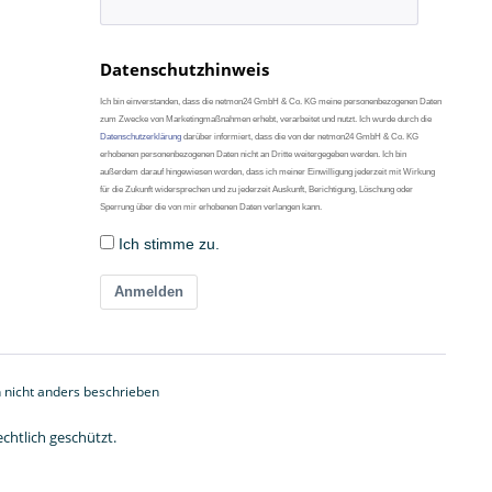
Datenschutzhinweis
Ich bin einverstanden, dass die netmon24 GmbH & Co. KG meine personenbezogenen Daten
zum Zwecke von Marketingmaßnahmen erhebt, verarbeitet und nutzt. Ich wurde durch die
Datenschutzerklärung
darüber informiert, dass die von der netmon24 GmbH & Co. KG
erhobenen personenbezogenen Daten nicht an Dritte weitergegeben werden. Ich bin
außerdem darauf hingewiesen worden, dass ich meiner Einwilligung jederzeit mit Wirkung
für die Zukunft widersprechen und zu jederzeit Auskunft, Berichtigung, Löschung oder
Sperrung über die von mir erhobenen Daten verlangen kann.
Ich stimme zu.
Anmelden
nicht anders beschrieben
chtlich geschützt.