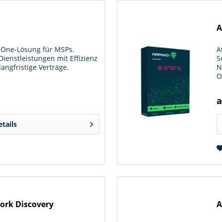
A
in-One-Lösung für MSPs.
A
Dienstleistungen mit Effizienz
S
langfristige Verträge.
N
O
a
etails
ork Discovery
A