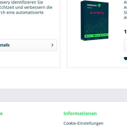
very identifizieren Sie
A
Echtzeit und verbessern die
A
ch eine automatisierte
S
A
1
etails
ce
Informationen
Cookie-Einstellungen