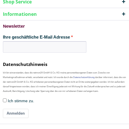
Shop Service
Informationen
Newsletter
Ihre geschäftliche E-Mail Adresse
Datenschutzhinweis
Ich bin einverstanden, dass die netmon24 GmbH & Co. KG meine personenbezogenen Daten zum Zwecke von
Marketingmaßnahmen erhebt, verarbeitet und nutzt. Ich wurde durch die
Datenschutzerklärung
darüber informiert, dass die von
der netmon24 GmbH & Co. KG erhobenen personenbezogenen Daten nicht an Dritte weitergegeben werden. Ich bin außerdem
darauf hingewiesen worden, dass ich meiner Einwilligung jederzeit mit Wirkung für die Zukunft widersprechen und zu jederzeit
Auskunft, Berichtigung, Löschung oder Sperrung über die von mir erhobenen Daten verlangen kann.
Ich stimme zu.
Anmelden