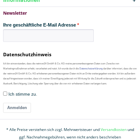
Informationen
Newsletter
Ihre geschäftliche E-Mail Adresse
Datenschutzhinweis
Ich bin einverstanden, dass die netmon24 GmbH & Co. KG meine personenbezogenen Daten zum Zwecke von
Marketingmaßnahmen erhebt, verarbeitet und nutzt. Ich wurde durch die
Datenschutzerklärung
darüber informiert, dass die von
der netmon24 GmbH & Co. KG erhobenen personenbezogenen Daten nicht an Dritte weitergegeben werden. Ich bin außerdem
darauf hingewiesen worden, dass ich meiner Einwilligung jederzeit mit Wirkung für die Zukunft widersprechen und zu jederzeit
Auskunft, Berichtigung, Löschung oder Sperrung über die von mir erhobenen Daten verlangen kann.
Ich stimme zu.
Anmelden
* Alle Preise verstehen sich zzgl. Mehrwertsteuer und
Versandkosten
und
ggf. Nachnahmegebühren, wenn nicht anders beschrieben