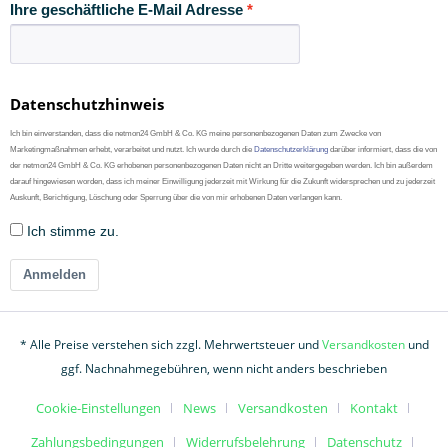
Ihre geschäftliche E-Mail Adresse
Datenschutzhinweis
Ich bin einverstanden, dass die netmon24 GmbH & Co. KG meine personenbezogenen Daten zum Zwecke von
Marketingmaßnahmen erhebt, verarbeitet und nutzt. Ich wurde durch die
Datenschutzerklärung
darüber informiert, dass die von
der netmon24 GmbH & Co. KG erhobenen personenbezogenen Daten nicht an Dritte weitergegeben werden. Ich bin außerdem
darauf hingewiesen worden, dass ich meiner Einwilligung jederzeit mit Wirkung für die Zukunft widersprechen und zu jederzeit
Auskunft, Berichtigung, Löschung oder Sperrung über die von mir erhobenen Daten verlangen kann.
Ich stimme zu.
Anmelden
* Alle Preise verstehen sich zzgl. Mehrwertsteuer und
Versandkosten
und
ggf. Nachnahmegebühren, wenn nicht anders beschrieben
Cookie-Einstellungen
News
Versandkosten
Kontakt
Zahlungsbedingungen
Widerrufsbelehrung
Datenschutz