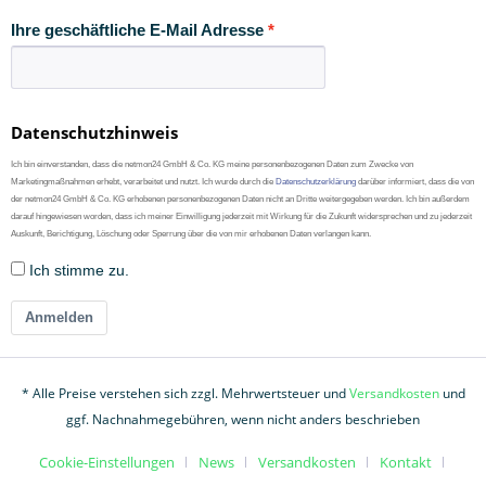
Ihre geschäftliche E-Mail Adresse
Datenschutzhinweis
Ich bin einverstanden, dass die netmon24 GmbH & Co. KG meine personenbezogenen Daten zum Zwecke von
Marketingmaßnahmen erhebt, verarbeitet und nutzt. Ich wurde durch die
Datenschutzerklärung
darüber informiert, dass die von
der netmon24 GmbH & Co. KG erhobenen personenbezogenen Daten nicht an Dritte weitergegeben werden. Ich bin außerdem
darauf hingewiesen worden, dass ich meiner Einwilligung jederzeit mit Wirkung für die Zukunft widersprechen und zu jederzeit
Auskunft, Berichtigung, Löschung oder Sperrung über die von mir erhobenen Daten verlangen kann.
Ich stimme zu.
Anmelden
* Alle Preise verstehen sich zzgl. Mehrwertsteuer und
Versandkosten
und
ggf. Nachnahmegebühren, wenn nicht anders beschrieben
Cookie-Einstellungen
News
Versandkosten
Kontakt