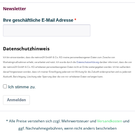
Newsletter
Ihre geschäftliche E-Mail Adresse
Datenschutzhinweis
Ich bin einverstanden, dass die netmon24 GmbH & Co. KG meine personenbezogenen Daten zum Zwecke von
Marketingmaßnahmen erhebt, verarbeitet und nutzt. Ich wurde durch die
Datenschutzerklärung
darüber informiert, dass die von
der netmon24 GmbH & Co. KG erhobenen personenbezogenen Daten nicht an Dritte weitergegeben werden. Ich bin außerdem
darauf hingewiesen worden, dass ich meiner Einwilligung jederzeit mit Wirkung für die Zukunft widersprechen und zu jederzeit
Auskunft, Berichtigung, Löschung oder Sperrung über die von mir erhobenen Daten verlangen kann.
Ich stimme zu.
Anmelden
* Alle Preise verstehen sich zzgl. Mehrwertsteuer und
Versandkosten
und
ggf. Nachnahmegebühren, wenn nicht anders beschrieben