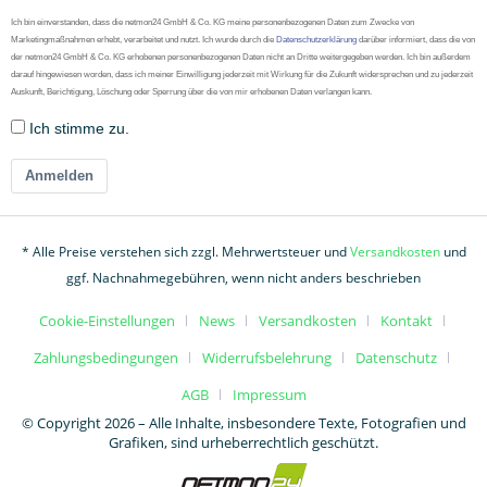
Ich bin einverstanden, dass die netmon24 GmbH & Co. KG meine personenbezogenen Daten zum Zwecke von
Marketingmaßnahmen erhebt, verarbeitet und nutzt. Ich wurde durch die
Datenschutzerklärung
darüber informiert, dass die von
der netmon24 GmbH & Co. KG erhobenen personenbezogenen Daten nicht an Dritte weitergegeben werden. Ich bin außerdem
darauf hingewiesen worden, dass ich meiner Einwilligung jederzeit mit Wirkung für die Zukunft widersprechen und zu jederzeit
Auskunft, Berichtigung, Löschung oder Sperrung über die von mir erhobenen Daten verlangen kann.
Ich stimme zu.
Anmelden
* Alle Preise verstehen sich zzgl. Mehrwertsteuer und
Versandkosten
und
ggf. Nachnahmegebühren, wenn nicht anders beschrieben
Cookie-Einstellungen
News
Versandkosten
Kontakt
Zahlungsbedingungen
Widerrufsbelehrung
Datenschutz
AGB
Impressum
© Copyright 2026 – Alle Inhalte, insbesondere Texte, Fotografien und
Grafiken, sind urheberrechtlich geschützt.