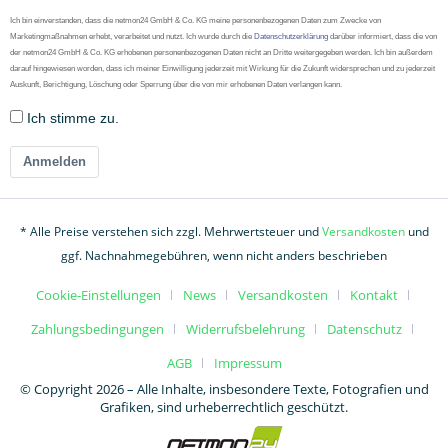
Ich bin einverstanden, dass die netmon24 GmbH & Co. KG meine personenbezogenen Daten zum Zwecke von
Marketingmaßnahmen erhebt, verarbeitet und nutzt. Ich wurde durch die
Datenschutzerklärung
darüber informiert, dass die von
der netmon24 GmbH & Co. KG erhobenen personenbezogenen Daten nicht an Dritte weitergegeben werden. Ich bin außerdem
darauf hingewiesen worden, dass ich meiner Einwilligung jederzeit mit Wirkung für die Zukunft widersprechen und zu jederzeit
Auskunft, Berichtigung, Löschung oder Sperrung über die von mir erhobenen Daten verlangen kann.
Ich stimme zu.
Anmelden
* Alle Preise verstehen sich zzgl. Mehrwertsteuer und
Versandkosten
und
ggf. Nachnahmegebühren, wenn nicht anders beschrieben
Cookie-Einstellungen
News
Versandkosten
Kontakt
Zahlungsbedingungen
Widerrufsbelehrung
Datenschutz
AGB
Impressum
© Copyright 2026 – Alle Inhalte, insbesondere Texte, Fotografien und
Grafiken, sind urheberrechtlich geschützt.