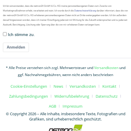
Ich bin einverstanden, dass die netmon24 GmbH & Co. KG meine personenbezogenen Daten zum Zwecke von
Marketingmaßnahmen erhebt, verarbeitet und nutzt. Ich wurde durch die
Datenschutzerklärung
darüber informiert, dass die von
der netmon24 GmbH & Co. KG erhobenen personenbezogenen Daten nicht an Dritte weitergegeben werden. Ich bin außerdem
darauf hingewiesen worden, dass ich meiner Einwilligung jederzeit mit Wirkung für die Zukunft widersprechen und zu jederzeit
Auskunft, Berichtigung, Löschung oder Sperrung über die von mir erhobenen Daten verlangen kann.
Ich stimme zu.
Anmelden
* Alle Preise verstehen sich zzgl. Mehrwertsteuer und
Versandkosten
und
ggf. Nachnahmegebühren, wenn nicht anders beschrieben
Cookie-Einstellungen
News
Versandkosten
Kontakt
Zahlungsbedingungen
Widerrufsbelehrung
Datenschutz
AGB
Impressum
© Copyright 2026 – Alle Inhalte, insbesondere Texte, Fotografien und
Grafiken, sind urheberrechtlich geschützt.