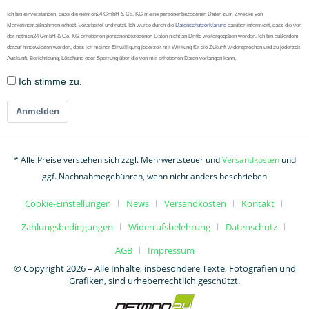
Ich bin einverstanden, dass die netmon24 GmbH & Co. KG meine personenbezogenen Daten zum Zwecke von
Marketingmaßnahmen erhebt, verarbeitet und nutzt. Ich wurde durch die
Datenschutzerklärung
darüber informiert, dass die von
der netmon24 GmbH & Co. KG erhobenen personenbezogenen Daten nicht an Dritte weitergegeben werden. Ich bin außerdem
darauf hingewiesen worden, dass ich meiner Einwilligung jederzeit mit Wirkung für die Zukunft widersprechen und zu jederzeit
Auskunft, Berichtigung, Löschung oder Sperrung über die von mir erhobenen Daten verlangen kann.
Ich stimme zu.
Anmelden
* Alle Preise verstehen sich zzgl. Mehrwertsteuer und
Versandkosten
und
ggf. Nachnahmegebühren, wenn nicht anders beschrieben
Cookie-Einstellungen
News
Versandkosten
Kontakt
Zahlungsbedingungen
Widerrufsbelehrung
Datenschutz
AGB
Impressum
© Copyright 2026 – Alle Inhalte, insbesondere Texte, Fotografien und
Grafiken, sind urheberrechtlich geschützt.