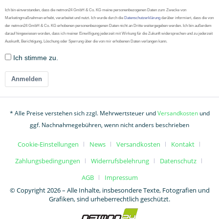
Ich bin einverstanden, dass die netmon24 GmbH & Co. KG meine personenbezogenen Daten zum Zwecke von
Marketingmaßnahmen erhebt, verarbeitet und nutzt. Ich wurde durch die
Datenschutzerklärung
darüber informiert, dass die von
der netmon24 GmbH & Co. KG erhobenen personenbezogenen Daten nicht an Dritte weitergegeben werden. Ich bin außerdem
darauf hingewiesen worden, dass ich meiner Einwilligung jederzeit mit Wirkung für die Zukunft widersprechen und zu jederzeit
Auskunft, Berichtigung, Löschung oder Sperrung über die von mir erhobenen Daten verlangen kann.
Ich stimme zu.
Anmelden
* Alle Preise verstehen sich zzgl. Mehrwertsteuer und
Versandkosten
und
ggf. Nachnahmegebühren, wenn nicht anders beschrieben
Cookie-Einstellungen
News
Versandkosten
Kontakt
Zahlungsbedingungen
Widerrufsbelehrung
Datenschutz
AGB
Impressum
© Copyright 2026 – Alle Inhalte, insbesondere Texte, Fotografien und
Grafiken, sind urheberrechtlich geschützt.