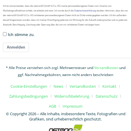
Ich bin einverstanden, dass die netmon24 GmbH & Co. KG meine personenbezogenen Daten zum Zwecke von
Marketingmaßnahmen erhebt, verarbeitet und nutzt. Ich wurde durch die
Datenschutzerklärung
darüber informiert, dass die von
der netmon24 GmbH & Co. KG erhobenen personenbezogenen Daten nicht an Dritte weitergegeben werden. Ich bin außerdem
darauf hingewiesen worden, dass ich meiner Einwilligung jederzeit mit Wirkung für die Zukunft widersprechen und zu jederzeit
Auskunft, Berichtigung, Löschung oder Sperrung über die von mir erhobenen Daten verlangen kann.
Ich stimme zu.
Anmelden
* Alle Preise verstehen sich zzgl. Mehrwertsteuer und
Versandkosten
und
ggf. Nachnahmegebühren, wenn nicht anders beschrieben
Cookie-Einstellungen
News
Versandkosten
Kontakt
Zahlungsbedingungen
Widerrufsbelehrung
Datenschutz
AGB
Impressum
© Copyright 2026 – Alle Inhalte, insbesondere Texte, Fotografien und
Grafiken, sind urheberrechtlich geschützt.