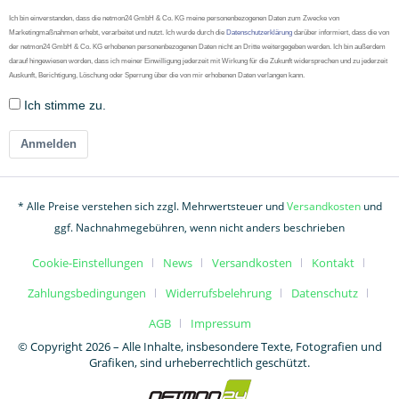
Ich bin einverstanden, dass die netmon24 GmbH & Co. KG meine personenbezogenen Daten zum Zwecke von
Marketingmaßnahmen erhebt, verarbeitet und nutzt. Ich wurde durch die
Datenschutzerklärung
darüber informiert, dass die von
der netmon24 GmbH & Co. KG erhobenen personenbezogenen Daten nicht an Dritte weitergegeben werden. Ich bin außerdem
darauf hingewiesen worden, dass ich meiner Einwilligung jederzeit mit Wirkung für die Zukunft widersprechen und zu jederzeit
Auskunft, Berichtigung, Löschung oder Sperrung über die von mir erhobenen Daten verlangen kann.
Ich stimme zu.
Anmelden
* Alle Preise verstehen sich zzgl. Mehrwertsteuer und
Versandkosten
und
ggf. Nachnahmegebühren, wenn nicht anders beschrieben
Cookie-Einstellungen
News
Versandkosten
Kontakt
Zahlungsbedingungen
Widerrufsbelehrung
Datenschutz
AGB
Impressum
© Copyright 2026 – Alle Inhalte, insbesondere Texte, Fotografien und
Grafiken, sind urheberrechtlich geschützt.