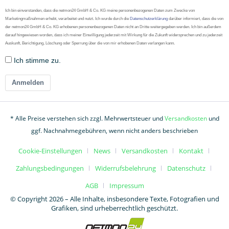
Ich bin einverstanden, dass die netmon24 GmbH & Co. KG meine personenbezogenen Daten zum Zwecke von
Marketingmaßnahmen erhebt, verarbeitet und nutzt. Ich wurde durch die
Datenschutzerklärung
darüber informiert, dass die von
der netmon24 GmbH & Co. KG erhobenen personenbezogenen Daten nicht an Dritte weitergegeben werden. Ich bin außerdem
darauf hingewiesen worden, dass ich meiner Einwilligung jederzeit mit Wirkung für die Zukunft widersprechen und zu jederzeit
Auskunft, Berichtigung, Löschung oder Sperrung über die von mir erhobenen Daten verlangen kann.
Ich stimme zu.
Anmelden
* Alle Preise verstehen sich zzgl. Mehrwertsteuer und
Versandkosten
und
ggf. Nachnahmegebühren, wenn nicht anders beschrieben
Cookie-Einstellungen
News
Versandkosten
Kontakt
Zahlungsbedingungen
Widerrufsbelehrung
Datenschutz
AGB
Impressum
© Copyright 2026 – Alle Inhalte, insbesondere Texte, Fotografien und
Grafiken, sind urheberrechtlich geschützt.