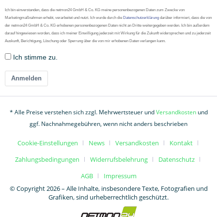
Ich bin einverstanden, dass die netmon24 GmbH & Co. KG meine personenbezogenen Daten zum Zwecke von
Marketingmaßnahmen erhebt, verarbeitet und nutzt. Ich wurde durch die
Datenschutzerklärung
darüber informiert, dass die von
der netmon24 GmbH & Co. KG erhobenen personenbezogenen Daten nicht an Dritte weitergegeben werden. Ich bin außerdem
darauf hingewiesen worden, dass ich meiner Einwilligung jederzeit mit Wirkung für die Zukunft widersprechen und zu jederzeit
Auskunft, Berichtigung, Löschung oder Sperrung über die von mir erhobenen Daten verlangen kann.
Ich stimme zu.
Anmelden
* Alle Preise verstehen sich zzgl. Mehrwertsteuer und
Versandkosten
und
ggf. Nachnahmegebühren, wenn nicht anders beschrieben
Cookie-Einstellungen
News
Versandkosten
Kontakt
Zahlungsbedingungen
Widerrufsbelehrung
Datenschutz
AGB
Impressum
© Copyright 2026 – Alle Inhalte, insbesondere Texte, Fotografien und
Grafiken, sind urheberrechtlich geschützt.