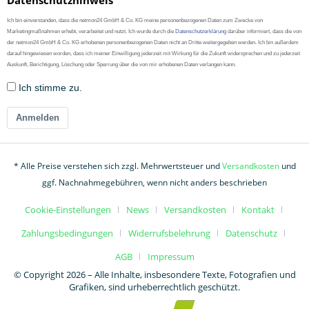
Datenschutzhinweis
Ich bin einverstanden, dass die netmon24 GmbH & Co. KG meine personenbezogenen Daten zum Zwecke von
Marketingmaßnahmen erhebt, verarbeitet und nutzt. Ich wurde durch die
Datenschutzerklärung
darüber informiert, dass die von
der netmon24 GmbH & Co. KG erhobenen personenbezogenen Daten nicht an Dritte weitergegeben werden. Ich bin außerdem
darauf hingewiesen worden, dass ich meiner Einwilligung jederzeit mit Wirkung für die Zukunft widersprechen und zu jederzeit
Auskunft, Berichtigung, Löschung oder Sperrung über die von mir erhobenen Daten verlangen kann.
Ich stimme zu.
Anmelden
* Alle Preise verstehen sich zzgl. Mehrwertsteuer und
Versandkosten
und
ggf. Nachnahmegebühren, wenn nicht anders beschrieben
Cookie-Einstellungen
News
Versandkosten
Kontakt
Zahlungsbedingungen
Widerrufsbelehrung
Datenschutz
AGB
Impressum
© Copyright 2026 – Alle Inhalte, insbesondere Texte, Fotografien und
Grafiken, sind urheberrechtlich geschützt.