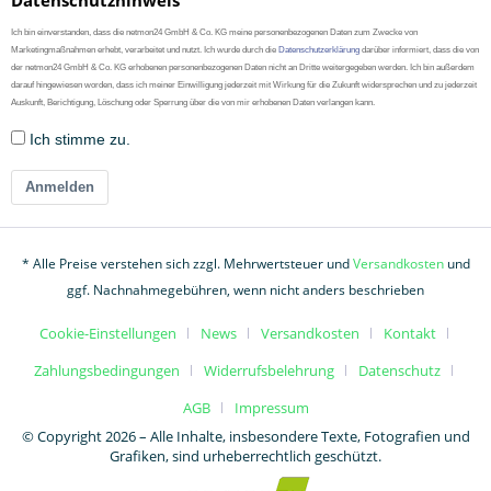
Datenschutzhinweis
Ich bin einverstanden, dass die netmon24 GmbH & Co. KG meine personenbezogenen Daten zum Zwecke von
Marketingmaßnahmen erhebt, verarbeitet und nutzt. Ich wurde durch die
Datenschutzerklärung
darüber informiert, dass die von
der netmon24 GmbH & Co. KG erhobenen personenbezogenen Daten nicht an Dritte weitergegeben werden. Ich bin außerdem
darauf hingewiesen worden, dass ich meiner Einwilligung jederzeit mit Wirkung für die Zukunft widersprechen und zu jederzeit
Auskunft, Berichtigung, Löschung oder Sperrung über die von mir erhobenen Daten verlangen kann.
Ich stimme zu.
Anmelden
* Alle Preise verstehen sich zzgl. Mehrwertsteuer und
Versandkosten
und
ggf. Nachnahmegebühren, wenn nicht anders beschrieben
Cookie-Einstellungen
News
Versandkosten
Kontakt
Zahlungsbedingungen
Widerrufsbelehrung
Datenschutz
AGB
Impressum
© Copyright 2026 – Alle Inhalte, insbesondere Texte, Fotografien und
Grafiken, sind urheberrechtlich geschützt.