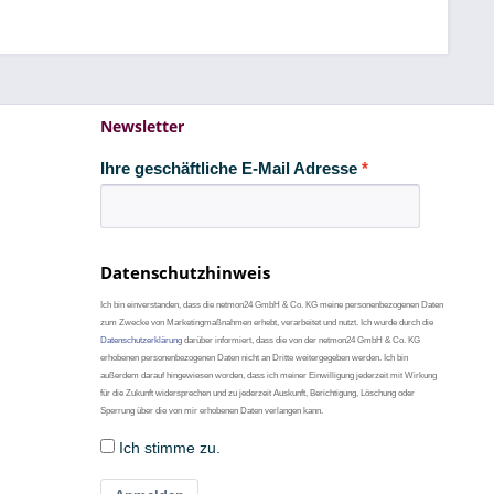
Newsletter
Ihre geschäftliche E-Mail Adresse
Datenschutzhinweis
Ich bin einverstanden, dass die netmon24 GmbH & Co. KG meine personenbezogenen Daten
zum Zwecke von Marketingmaßnahmen erhebt, verarbeitet und nutzt. Ich wurde durch die
Datenschutzerklärung
darüber informiert, dass die von der netmon24 GmbH & Co. KG
erhobenen personenbezogenen Daten nicht an Dritte weitergegeben werden. Ich bin
außerdem darauf hingewiesen worden, dass ich meiner Einwilligung jederzeit mit Wirkung
für die Zukunft widersprechen und zu jederzeit Auskunft, Berichtigung, Löschung oder
Sperrung über die von mir erhobenen Daten verlangen kann.
Ich stimme zu.