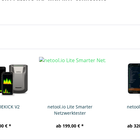
DEKICK V2
netool.io Lite Smarter
netool
Netzwerktester
00 € *
ab 199,00 € *
ab 32