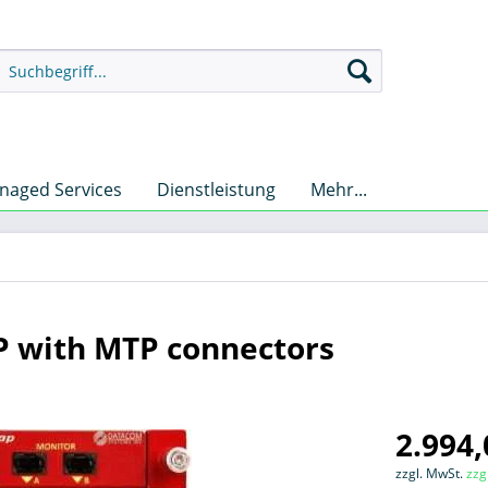
naged Services
Dienstleistung
Mehr...
P with MTP connectors
2.994,
zzgl. MwSt.
zzg