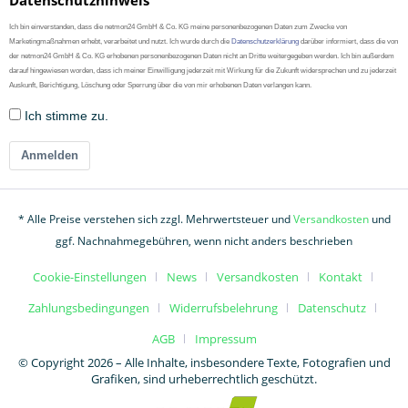
Datenschutzhinweis
Ich bin einverstanden, dass die netmon24 GmbH & Co. KG meine personenbezogenen Daten zum Zwecke von
Marketingmaßnahmen erhebt, verarbeitet und nutzt. Ich wurde durch die
Datenschutzerklärung
darüber informiert, dass die von
der netmon24 GmbH & Co. KG erhobenen personenbezogenen Daten nicht an Dritte weitergegeben werden. Ich bin außerdem
darauf hingewiesen worden, dass ich meiner Einwilligung jederzeit mit Wirkung für die Zukunft widersprechen und zu jederzeit
Auskunft, Berichtigung, Löschung oder Sperrung über die von mir erhobenen Daten verlangen kann.
Ich stimme zu.
Anmelden
* Alle Preise verstehen sich zzgl. Mehrwertsteuer und
Versandkosten
und
ggf. Nachnahmegebühren, wenn nicht anders beschrieben
Cookie-Einstellungen
News
Versandkosten
Kontakt
Zahlungsbedingungen
Widerrufsbelehrung
Datenschutz
AGB
Impressum
© Copyright 2026 – Alle Inhalte, insbesondere Texte, Fotografien und
Grafiken, sind urheberrechtlich geschützt.