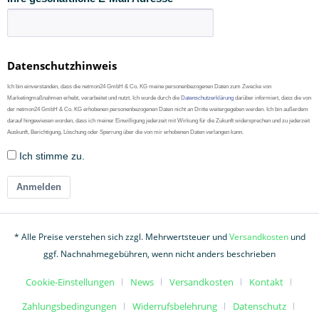
Datenschutzhinweis
Ich bin einverstanden, dass die netmon24 GmbH & Co. KG meine personenbezogenen Daten zum Zwecke von
Marketingmaßnahmen erhebt, verarbeitet und nutzt. Ich wurde durch die
Datenschutzerklärung
darüber informiert, dass die von
der netmon24 GmbH & Co. KG erhobenen personenbezogenen Daten nicht an Dritte weitergegeben werden. Ich bin außerdem
darauf hingewiesen worden, dass ich meiner Einwilligung jederzeit mit Wirkung für die Zukunft widersprechen und zu jederzeit
Auskunft, Berichtigung, Löschung oder Sperrung über die von mir erhobenen Daten verlangen kann.
Ich stimme zu.
Anmelden
* Alle Preise verstehen sich zzgl. Mehrwertsteuer und
Versandkosten
und
ggf. Nachnahmegebühren, wenn nicht anders beschrieben
Cookie-Einstellungen
News
Versandkosten
Kontakt
Zahlungsbedingungen
Widerrufsbelehrung
Datenschutz