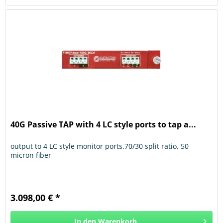
40G Passive TAP with 4 LC style ports to tap a...
output to 4 LC style monitor ports.70/30 split ratio. 50
micron fiber
3.098,00 € *
In den
Warenkorb