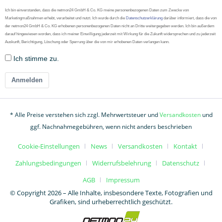
Ich bin einverstanden, dass die netmon24 GmbH & Co. KG meine personenbezogenen Daten zum Zwecke von
Marketingmaßnahmen erhebt, verarbeitet und nutzt. Ich wurde durch die
Datenschutzerklärung
darüber informiert, dass die von
der netmon24 GmbH & Co. KG erhobenen personenbezogenen Daten nicht an Dritte weitergegeben werden. Ich bin außerdem
darauf hingewiesen worden, dass ich meiner Einwilligung jederzeit mit Wirkung für die Zukunft widersprechen und zu jederzeit
Auskunft, Berichtigung, Löschung oder Sperrung über die von mir erhobenen Daten verlangen kann.
Ich stimme zu.
Anmelden
* Alle Preise verstehen sich zzgl. Mehrwertsteuer und
Versandkosten
und
ggf. Nachnahmegebühren, wenn nicht anders beschrieben
Cookie-Einstellungen
News
Versandkosten
Kontakt
Zahlungsbedingungen
Widerrufsbelehrung
Datenschutz
AGB
Impressum
© Copyright 2026 – Alle Inhalte, insbesondere Texte, Fotografien und
Grafiken, sind urheberrechtlich geschützt.