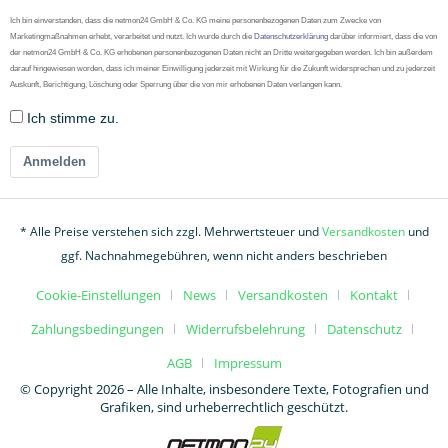
Ich bin einverstanden, dass die netmon24 GmbH & Co. KG meine personenbezogenen Daten zum Zwecke von
Marketingmaßnahmen erhebt, verarbeitet und nutzt. Ich wurde durch die
Datenschutzerklärung
darüber informiert, dass die von
der netmon24 GmbH & Co. KG erhobenen personenbezogenen Daten nicht an Dritte weitergegeben werden. Ich bin außerdem
darauf hingewiesen worden, dass ich meiner Einwilligung jederzeit mit Wirkung für die Zukunft widersprechen und zu jederzeit
Auskunft, Berichtigung, Löschung oder Sperrung über die von mir erhobenen Daten verlangen kann.
Ich stimme zu.
Anmelden
* Alle Preise verstehen sich zzgl. Mehrwertsteuer und
Versandkosten
und
ggf. Nachnahmegebühren, wenn nicht anders beschrieben
Cookie-Einstellungen
News
Versandkosten
Kontakt
Zahlungsbedingungen
Widerrufsbelehrung
Datenschutz
AGB
Impressum
© Copyright 2026 – Alle Inhalte, insbesondere Texte, Fotografien und
Grafiken, sind urheberrechtlich geschützt.