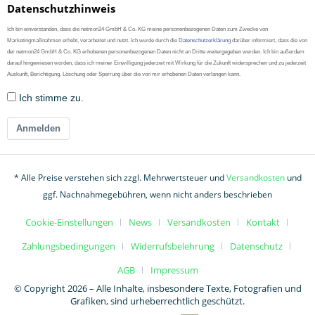
Datenschutzhinweis
Ich bin einverstanden, dass die netmon24 GmbH & Co. KG meine personenbezogenen Daten zum Zwecke von
Marketingmaßnahmen erhebt, verarbeitet und nutzt. Ich wurde durch die
Datenschutzerklärung
darüber informiert, dass die von
der netmon24 GmbH & Co. KG erhobenen personenbezogenen Daten nicht an Dritte weitergegeben werden. Ich bin außerdem
darauf hingewiesen worden, dass ich meiner Einwilligung jederzeit mit Wirkung für die Zukunft widersprechen und zu jederzeit
Auskunft, Berichtigung, Löschung oder Sperrung über die von mir erhobenen Daten verlangen kann.
Ich stimme zu.
Anmelden
* Alle Preise verstehen sich zzgl. Mehrwertsteuer und
Versandkosten
und
ggf. Nachnahmegebühren, wenn nicht anders beschrieben
Cookie-Einstellungen
News
Versandkosten
Kontakt
Zahlungsbedingungen
Widerrufsbelehrung
Datenschutz
AGB
Impressum
© Copyright 2026 – Alle Inhalte, insbesondere Texte, Fotografien und
Grafiken, sind urheberrechtlich geschützt.