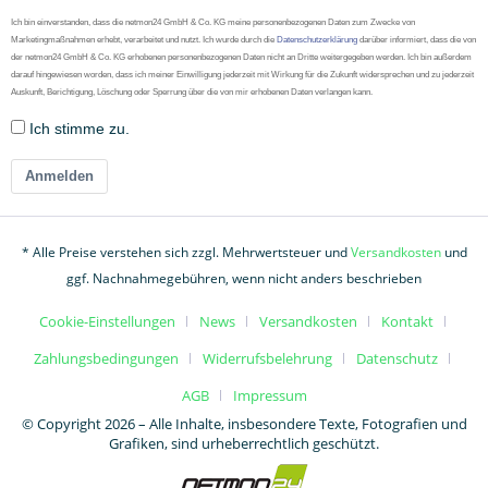
Ich bin einverstanden, dass die netmon24 GmbH & Co. KG meine personenbezogenen Daten zum Zwecke von
Marketingmaßnahmen erhebt, verarbeitet und nutzt. Ich wurde durch die
Datenschutzerklärung
darüber informiert, dass die von
der netmon24 GmbH & Co. KG erhobenen personenbezogenen Daten nicht an Dritte weitergegeben werden. Ich bin außerdem
darauf hingewiesen worden, dass ich meiner Einwilligung jederzeit mit Wirkung für die Zukunft widersprechen und zu jederzeit
Auskunft, Berichtigung, Löschung oder Sperrung über die von mir erhobenen Daten verlangen kann.
Ich stimme zu.
Anmelden
* Alle Preise verstehen sich zzgl. Mehrwertsteuer und
Versandkosten
und
ggf. Nachnahmegebühren, wenn nicht anders beschrieben
Cookie-Einstellungen
News
Versandkosten
Kontakt
Zahlungsbedingungen
Widerrufsbelehrung
Datenschutz
AGB
Impressum
© Copyright 2026 – Alle Inhalte, insbesondere Texte, Fotografien und
Grafiken, sind urheberrechtlich geschützt.