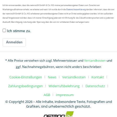
Ich bin einverstanden, dass die netmon24 GmbH & Co. KG meine personenbezogenen Daten zum Zwecke von
Marketingmaßnahmen erhebt, verarbeitet und nutzt. Ich wurde durch die
Datenschutzerklärung
darüber informiert, dass die von
der netmon24 GmbH & Co. KG erhobenen personenbezogenen Daten nicht an Dritte weitergegeben werden. Ich bin außerdem
darauf hingewiesen worden, dass ich meiner Einwilligung jederzeit mit Wirkung für die Zukunft widersprechen und zu jederzeit
Auskunft, Berichtigung, Löschung oder Sperrung über die von mir erhobenen Daten verlangen kann.
Ich stimme zu.
Anmelden
* Alle Preise verstehen sich zzgl. Mehrwertsteuer und
Versandkosten
und
ggf. Nachnahmegebühren, wenn nicht anders beschrieben
Cookie-Einstellungen
News
Versandkosten
Kontakt
Zahlungsbedingungen
Widerrufsbelehrung
Datenschutz
AGB
Impressum
© Copyright 2026 – Alle Inhalte, insbesondere Texte, Fotografien und
Grafiken, sind urheberrechtlich geschützt.