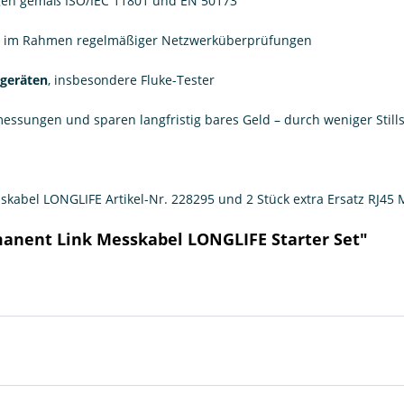
en gemäß ISO/IEC 11801 und EN 50173
e im Rahmen regelmäßiger Netzwerküberprüfungen
egeräten
, insbesondere Fluke-Tester
essungen und sparen langfristig bares Geld – durch weniger Still
kabel LONGLIFE Artikel-Nr. 228295 und 2 Stück extra Ersatz RJ45 M
manent Link Messkabel LONGLIFE Starter Set"