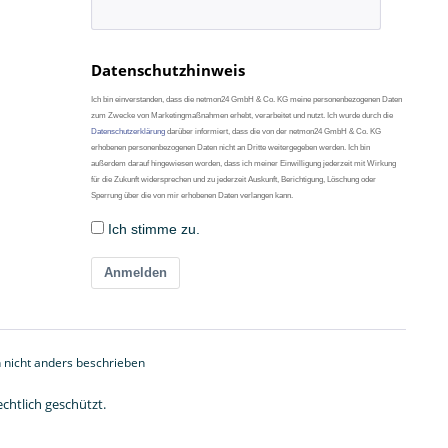
Datenschutzhinweis
Ich bin einverstanden, dass die netmon24 GmbH & Co. KG meine personenbezogenen Daten
zum Zwecke von Marketingmaßnahmen erhebt, verarbeitet und nutzt. Ich wurde durch die
Datenschutzerklärung
darüber informiert, dass die von der netmon24 GmbH & Co. KG
erhobenen personenbezogenen Daten nicht an Dritte weitergegeben werden. Ich bin
außerdem darauf hingewiesen worden, dass ich meiner Einwilligung jederzeit mit Wirkung
für die Zukunft widersprechen und zu jederzeit Auskunft, Berichtigung, Löschung oder
Sperrung über die von mir erhobenen Daten verlangen kann.
Ich stimme zu.
Anmelden
nicht anders beschrieben
chtlich geschützt.