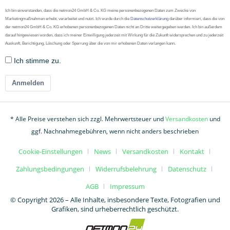
Ich bin einverstanden, dass die netmon24 GmbH & Co. KG meine personenbezogenen Daten zum Zwecke von
Marketingmaßnahmen erhebt, verarbeitet und nutzt. Ich wurde durch die
Datenschutzerklärung
darüber informiert, dass die von
der netmon24 GmbH & Co. KG erhobenen personenbezogenen Daten nicht an Dritte weitergegeben werden. Ich bin außerdem
darauf hingewiesen worden, dass ich meiner Einwilligung jederzeit mit Wirkung für die Zukunft widersprechen und zu jederzeit
Auskunft, Berichtigung, Löschung oder Sperrung über die von mir erhobenen Daten verlangen kann.
Ich stimme zu.
Anmelden
* Alle Preise verstehen sich zzgl. Mehrwertsteuer und
Versandkosten
und
ggf. Nachnahmegebühren, wenn nicht anders beschrieben
Cookie-Einstellungen
News
Versandkosten
Kontakt
Zahlungsbedingungen
Widerrufsbelehrung
Datenschutz
AGB
Impressum
© Copyright 2026 – Alle Inhalte, insbesondere Texte, Fotografien und
Grafiken, sind urheberrechtlich geschützt.