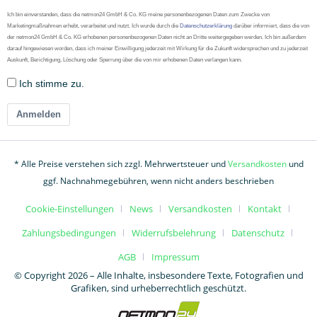
Ich bin einverstanden, dass die netmon24 GmbH & Co. KG meine personenbezogenen Daten zum Zwecke von
Marketingmaßnahmen erhebt, verarbeitet und nutzt. Ich wurde durch die
Datenschutzerklärung
darüber informiert, dass die von
der netmon24 GmbH & Co. KG erhobenen personenbezogenen Daten nicht an Dritte weitergegeben werden. Ich bin außerdem
darauf hingewiesen worden, dass ich meiner Einwilligung jederzeit mit Wirkung für die Zukunft widersprechen und zu jederzeit
Auskunft, Berichtigung, Löschung oder Sperrung über die von mir erhobenen Daten verlangen kann.
Ich stimme zu.
Anmelden
* Alle Preise verstehen sich zzgl. Mehrwertsteuer und
Versandkosten
und
ggf. Nachnahmegebühren, wenn nicht anders beschrieben
Cookie-Einstellungen
News
Versandkosten
Kontakt
Zahlungsbedingungen
Widerrufsbelehrung
Datenschutz
AGB
Impressum
© Copyright 2026 – Alle Inhalte, insbesondere Texte, Fotografien und
Grafiken, sind urheberrechtlich geschützt.