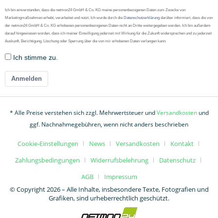
Ich bin einverstanden, dass die netmon24 GmbH & Co. KG meine personenbezogenen Daten zum Zwecke von
Marketingmaßnahmen erhebt, verarbeitet und nutzt. Ich wurde durch die
Datenschutzerklärung
darüber informiert, dass die von
der netmon24 GmbH & Co. KG erhobenen personenbezogenen Daten nicht an Dritte weitergegeben werden. Ich bin außerdem
darauf hingewiesen worden, dass ich meiner Einwilligung jederzeit mit Wirkung für die Zukunft widersprechen und zu jederzeit
Auskunft, Berichtigung, Löschung oder Sperrung über die von mir erhobenen Daten verlangen kann.
Ich stimme zu.
Anmelden
* Alle Preise verstehen sich zzgl. Mehrwertsteuer und
Versandkosten
und
ggf. Nachnahmegebühren, wenn nicht anders beschrieben
Cookie-Einstellungen
News
Versandkosten
Kontakt
Zahlungsbedingungen
Widerrufsbelehrung
Datenschutz
AGB
Impressum
© Copyright 2026 – Alle Inhalte, insbesondere Texte, Fotografien und
Grafiken, sind urheberrechtlich geschützt.