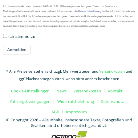
Ich bin einverstanden, dass die netmon24 GmbH & Co. KG meine personenbezogenen Daten zum Zwecke von
Marketingmaßnahmen erhebt, verarbeitet und nutzt. Ich wurde durch die
Datenschutzerklärung
darüber informiert, dass die von
der netmon24 GmbH & Co. KG erhobenen personenbezogenen Daten nicht an Dritte weitergegeben werden. Ich bin außerdem
darauf hingewiesen worden, dass ich meiner Einwilligung jederzeit mit Wirkung für die Zukunft widersprechen und zu jederzeit
Auskunft, Berichtigung, Löschung oder Sperrung über die von mir erhobenen Daten verlangen kann.
Ich stimme zu.
Anmelden
* Alle Preise verstehen sich zzgl. Mehrwertsteuer und
Versandkosten
und
ggf. Nachnahmegebühren, wenn nicht anders beschrieben
Cookie-Einstellungen
News
Versandkosten
Kontakt
Zahlungsbedingungen
Widerrufsbelehrung
Datenschutz
AGB
Impressum
© Copyright 2026 – Alle Inhalte, insbesondere Texte, Fotografien und
Grafiken, sind urheberrechtlich geschützt.