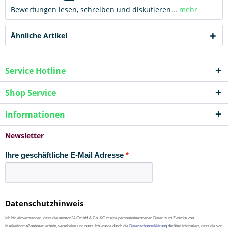
Bewertungen lesen, schreiben und diskutieren...
mehr
Ähnliche Artikel
Service Hotline
Shop Service
Informationen
Newsletter
Ihre geschäftliche E-Mail Adresse
Datenschutzhinweis
Ich bin einverstanden, dass die netmon24 GmbH & Co. KG meine personenbezogenen Daten zum Zwecke von
Marketingmaßnahmen erhebt, verarbeitet und nutzt. Ich wurde durch die
Datenschutzerklärung
darüber informiert, dass die von