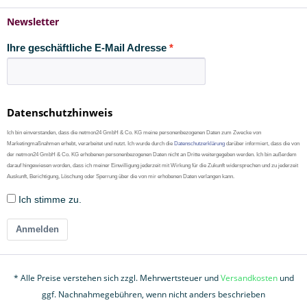
Newsletter
Ihre geschäftliche E-Mail Adresse
Datenschutzhinweis
Ich bin einverstanden, dass die netmon24 GmbH & Co. KG meine personenbezogenen Daten zum Zwecke von
Marketingmaßnahmen erhebt, verarbeitet und nutzt. Ich wurde durch die
Datenschutzerklärung
darüber informiert, dass die von
der netmon24 GmbH & Co. KG erhobenen personenbezogenen Daten nicht an Dritte weitergegeben werden. Ich bin außerdem
darauf hingewiesen worden, dass ich meiner Einwilligung jederzeit mit Wirkung für die Zukunft widersprechen und zu jederzeit
Auskunft, Berichtigung, Löschung oder Sperrung über die von mir erhobenen Daten verlangen kann.
Ich stimme zu.
Anmelden
* Alle Preise verstehen sich zzgl. Mehrwertsteuer und
Versandkosten
und
ggf. Nachnahmegebühren, wenn nicht anders beschrieben