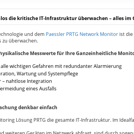
os die kritische IT-Infrastruktur überwachen – alles im
echnologie und dem
Paessler PRTG Network Monitor
ist di
os zu überwachen.
physikalische Messwerte für Ihre Ganzeinheitliche Monit
 alle wichtigen Gefahren mit redundanter Alarmierung
guration, Wartung und Systempflege
 – nahtlose Integration
ermeidung eines Ausfalls
wachung denkbar einfach
toring Lösung PRTG die gesamte IT-Infrastruktur. Im Idealf
nd weiteren Geräten im Netzwerk abfragt, sind durch sogen