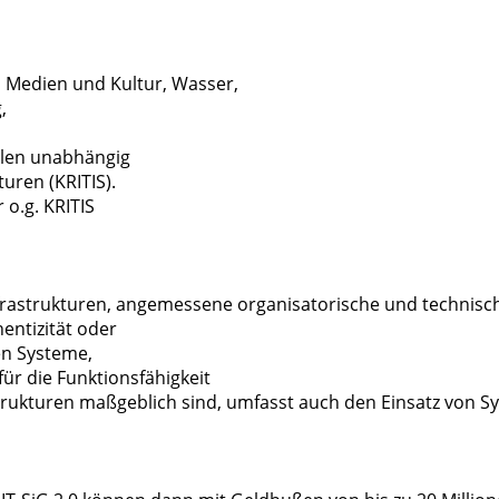
 Medien und Kultur, Wasser,
g,
hlen unabhängig
uren (KRITIS).
 o.g. KRITIS
 Infrastrukturen, angemessene organisatorische und techni
hentizität oder
hen Systeme,
ür die Funktionsfähigkeit
strukturen maßgeblich sind,
umfasst auch den Einsatz von S