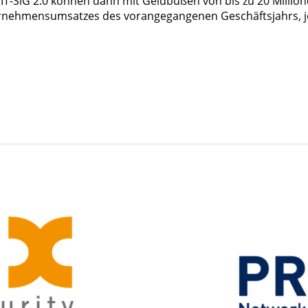
-SiG 2.0 können dann mit Geldbußen von bis zu 20 Millione
ternehmensumsatzes des vorangegangenen Geschäftsjahrs, j